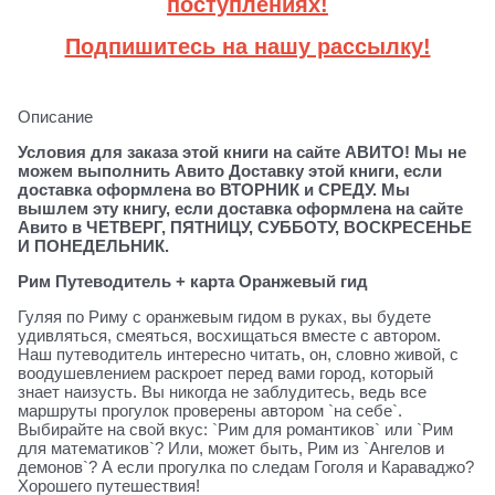
поступлениях!
Подпишитесь на нашу рассылку!
Описание
Условия для заказа этой книги на сайте АВИТО! Мы не
можем выполнить Авито Доставку этой книги, если
доставка оформлена во ВТОРНИК и СРЕДУ. Мы
вышлем эту книгу, если доставка оформлена на сайте
Авито в ЧЕТВЕРГ, ПЯТНИЦУ, СУББОТУ, ВОСКРЕСЕНЬЕ
И ПОНЕДЕЛЬНИК.
Рим Путеводитель + карта Оранжевый гид
Гуляя по Риму с оранжевым гидом в руках, вы будете
удивляться, смеяться, восхищаться вместе с автором.
Наш путеводитель интересно читать, он, словно живой, с
воодушевлением раскроет перед вами город, который
знает наизусть. Вы никогда не заблудитесь, ведь все
маршруты прогулок проверены автором `на себе`.
Выбирайте на свой вкус: `Рим для романтиков` или `Рим
для математиков`? Или, может быть, Рим из `Ангелов и
демонов`? А если прогулка по следам Гоголя и Караваджо?
Хорошего путешествия!