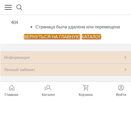
НОВЫЕ КНИГИ
404
(23541)
Страница была удалена или перемещена
Посмотреть все товары
ВЕРНУТЬСЯ НА ГЛАВНУЮ
КАТАЛОГ
Азия: Китай, Монголия
(33)
Информация
Антропология, этнография, мифология,
(199)
фольклор
Личный кабинет
Архитектура.
(22)
Астрономия, Космонавтика
(11)
Главная
Каталог
Корзина
Войти
Банковское дело, Финансы, Бухгалтерия
(248)
Бизнес, Менеджмент, Маркетинг
(597)