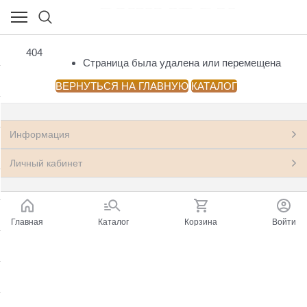
НОВЫЕ КНИГИ
404
(23541)
Страница была удалена или перемещена
Посмотреть все товары
ВЕРНУТЬСЯ НА ГЛАВНУЮ
КАТАЛОГ
Азия: Китай, Монголия
(33)
Информация
Антропология, этнография, мифология,
(199)
фольклор
Личный кабинет
Архитектура.
(22)
Астрономия, Космонавтика
(11)
Главная
Каталог
Корзина
Войти
Банковское дело, Финансы, Бухгалтерия
(248)
Бизнес, Менеджмент, Маркетинг
(597)