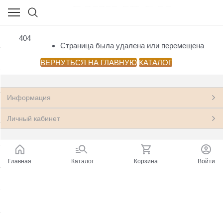
НОВЫЕ КНИГИ
404
(23541)
Страница была удалена или перемещена
Посмотреть все товары
ВЕРНУТЬСЯ НА ГЛАВНУЮ
КАТАЛОГ
Азия: Китай, Монголия
(33)
Информация
Антропология, этнография, мифология,
(199)
фольклор
Личный кабинет
Архитектура.
(22)
Астрономия, Космонавтика
(11)
Главная
Каталог
Корзина
Войти
Банковское дело, Финансы, Бухгалтерия
(248)
Бизнес, Менеджмент, Маркетинг
(597)