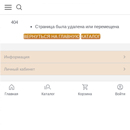
НОВЫЕ КНИГИ
404
(23541)
Страница была удалена или перемещена
Посмотреть все товары
ВЕРНУТЬСЯ НА ГЛАВНУЮ
КАТАЛОГ
Азия: Китай, Монголия
(33)
Информация
Антропология, этнография, мифология,
(199)
фольклор
Личный кабинет
Архитектура.
(22)
Астрономия, Космонавтика
(11)
Главная
Каталог
Корзина
Войти
Банковское дело, Финансы, Бухгалтерия
(248)
Бизнес, Менеджмент, Маркетинг
(597)