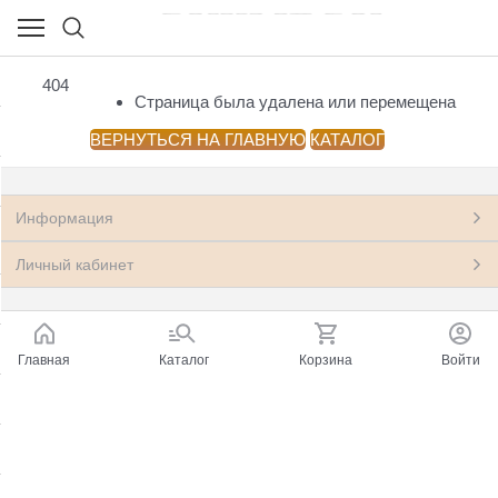
НОВЫЕ КНИГИ
404
(23541)
Страница была удалена или перемещена
Посмотреть все товары
ВЕРНУТЬСЯ НА ГЛАВНУЮ
КАТАЛОГ
Азия: Китай, Монголия
(33)
Информация
Антропология, этнография, мифология,
(199)
фольклор
Личный кабинет
Архитектура.
(22)
Астрономия, Космонавтика
(11)
Главная
Каталог
Корзина
Войти
Банковское дело, Финансы, Бухгалтерия
(248)
Бизнес, Менеджмент, Маркетинг
(597)