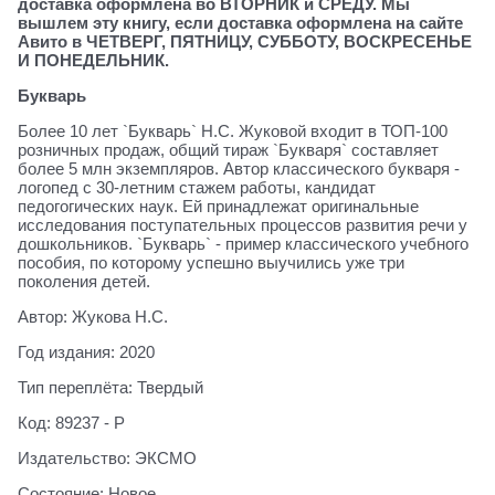
доставка оформлена во ВТОРНИК и СРЕДУ. Мы
вышлем эту книгу, если доставка оформлена на сайте
Авито в ЧЕТВЕРГ, ПЯТНИЦУ, СУББОТУ, ВОСКРЕСЕНЬЕ
И ПОНЕДЕЛЬНИК.
Букварь
Более 10 лет `Букварь` Н.С. Жуковой входит в ТОП-100
розничных продаж, общий тираж `Букваря` составляет
более 5 млн экземпляров. Автор классического букваря -
логопед с 30-летним стажем работы, кандидат
педогогических наук. Ей принадлежат оригинальные
исследования поступательных процессов развития речи у
дошкольников. `Букварь` - пример классического учебного
пособия, по которому успешно выучились уже три
поколения детей.
Автор: Жукова Н.С.
Год издания: 2020
Тип переплёта: Твердый
Код: 89237 - Р
Издательство: ЭКСМО
Состояние: Новое