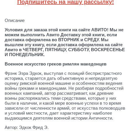
Подпишитесь на нашу рассылку!
Описание
Условия для заказа этой книги на сайте АВИТО! Мы не
можем выполнить Авито Доставку этой книги, если
доставка оформлена во ВТОРНИК и СРЕДУ. Мы
вышлем эту книгу, если доставка оформлена на сайте
Авито в ЧЕТВЕРГ, ПЯТНИЦУ, СУББОТУ, ВОСКРЕСЕНЬЕ
И ПОНЕДЕЛЬНИК.
Военное искусство греков римлян македонцев
Фрэнк Эзра Эдкок, выступая с позиций беспристрастного
историка, старается дать объективную и непредвзятую
оценку римской военной машине и особенностям ведения
войны греками и македонцами. Не разбирая подробностей
военных кампаний, автор рассматривает, как древние
воины распоряжались теми средствами, которые у них
были в наличии, и какой мере военные успехи в то время
зависели от численности армий, от искусства полководцев
и условий местности, дает характеристику наиболее
выдающимся деятелям военной истории Античности.
Автор: Эдкок Фред Э.