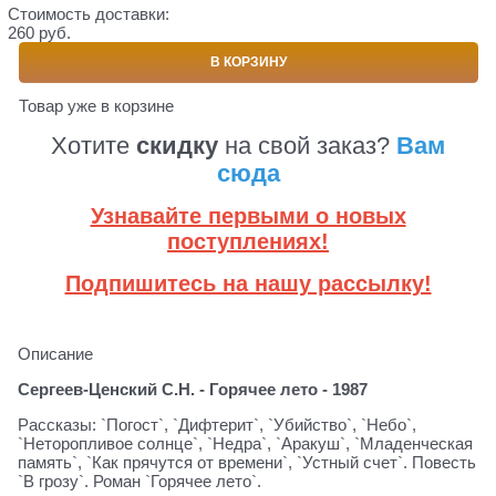
Стоимость доставки:
260 руб.
В КОРЗИНУ
Товар уже в корзине
Хотите
скидку
на свой заказ?
Вам
сюда
Узнавайте первыми о новых
поступлениях!
Подпишитесь на нашу рассылку!
Описание
Сергеев-Ценский С.Н. - Горячее лето - 1987
Рассказы: `Погост`, `Дифтерит`, `Убийство`, `Небо`,
`Неторопливое солнце`, `Недра`, `Аракуш`, `Младенческая
память`, `Как прячутся от времени`, `Устный счет`. Повесть
`В грозу`. Роман `Горячее лето`.