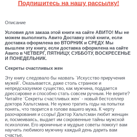
Подпишитесь на нашу рассылку!
Описание
Условия для заказа этой книги на сайте АВИТО! Мы не
можем выполнить Авито Доставку этой книги, если
доставка оформлена во ВТОРНИК и СРЕДУ. Мы
вышлем эту книгу, если доставка оформлена на сайте
Авито в ЧЕТВЕРГ, ПЯТНИЦУ, СУББОТУ, ВОСКРЕСЕНЬЕ
И ПОНЕДЕЛЬНИК.
Секреты счастливых жен
Эту книгу следовало бы назвать `Искусство приручения
мужей`. Оказывается, даже столь странное и
непредсказуемое существо, как мужчина, поддается
дрессировке и способно стать совсем ручным. Не верите?
Читайте `Секреты счастливых жен` - новый бестселлер
доктора Хальтсмана. Не нужно тратить годы на попытки
понять, что творится в голове вашего мужа. К черту
разочарования и ссоры! Доктор Хальтсман любит женщин
и, посмеиваясь, выдает им сокровенные тайны мужской
психологии. Его ироничные и мудрые советы помогут вам
научить любимого мужчину каждый день дарить вам
счастье.